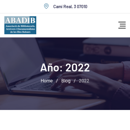
Skip
Camí Real, 3 07010
to
content
Año:
2022
Home
/
Blog
/
2022