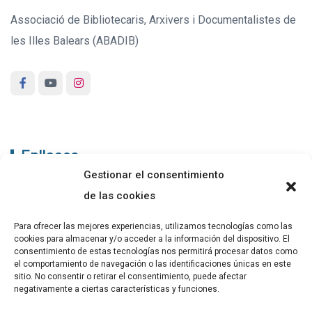
Associació de Bibliotecaris, Arxivers i Documentalistes de
les Illes Balears (ABADIB)
Enllaços
Gestionar el consentimiento
ABADIB
de las cookies
PUBLICACIONS
Para ofrecer las mejores experiencias, utilizamos tecnologías como las
cookies para almacenar y/o acceder a la información del dispositivo. El
CONTACTE
consentimiento de estas tecnologías nos permitirá procesar datos como
el comportamiento de navegación o las identificaciones únicas en este
sitio. No consentir o retirar el consentimiento, puede afectar
negativamente a ciertas características y funciones.