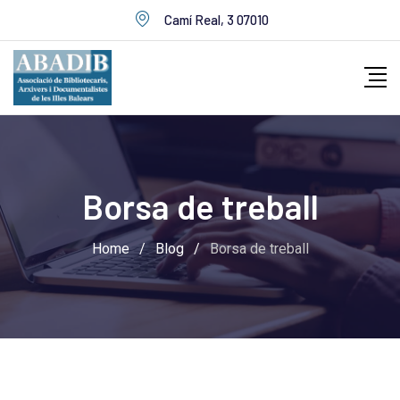
Skip
Camí Real, 3 07010
to
content
Borsa de treball
Home
/
Blog
/
Borsa de treball