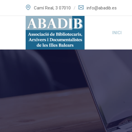
Skip
Camí Real, 3 07010
info@abadib.es
to
content
INICI