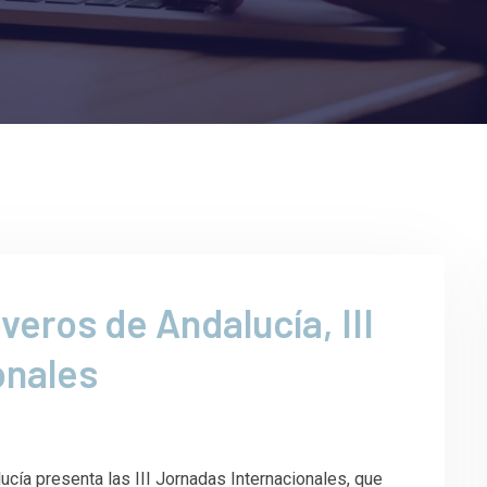
veros de Andalucía, III
onales
 presenta las III Jornadas Internacionales, que