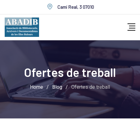
Skip
Camí Real, 3 07010
to
content
Ofertes de treball
Home
/
Blog
/
Ofertes de treball