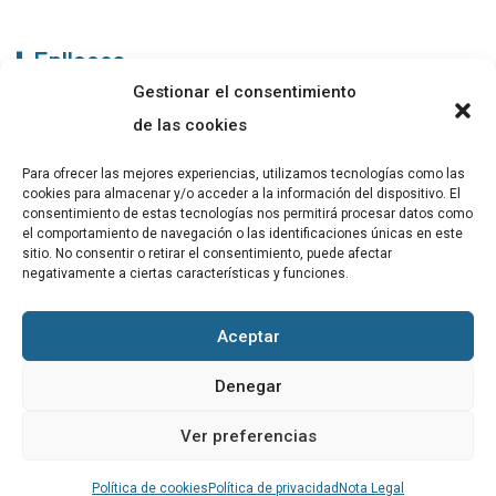
Enllaços
Gestionar el consentimiento
ABADIB
de las cookies
PUBLICACIONS
Para ofrecer las mejores experiencias, utilizamos tecnologías como las
cookies para almacenar y/o acceder a la información del dispositivo. El
CONTACTE
consentimiento de estas tecnologías nos permitirá procesar datos como
el comportamiento de navegación o las identificaciones únicas en este
sitio. No consentir o retirar el consentimiento, puede afectar
negativamente a ciertas características y funciones.
Altres
Aceptar
Avís Legal
Denegar
Cookies
Ver preferencias
Política de privacitat
Política de cookies
Política de privacidad
Nota Legal