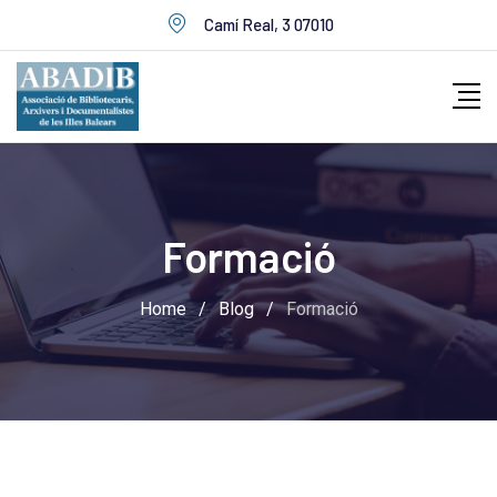
Skip
Camí Real, 3 07010
to
content
Formació
Home
/
Blog
/
Formació