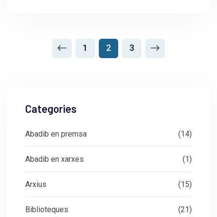
1
2
3
Categories
Abadib en premsa
(14)
Abadib en xarxes
(1)
Arxius
(15)
Biblioteques
(21)