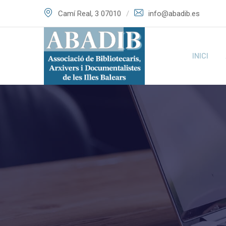
Skip
Camí Real, 3 07010
info@abadib.es
to
content
INICI