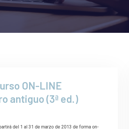
 Curso ON-LINE
o antiguo (3ª ed​.)​
partirá del 1 al 31 de marzo de 2013 de forma on-